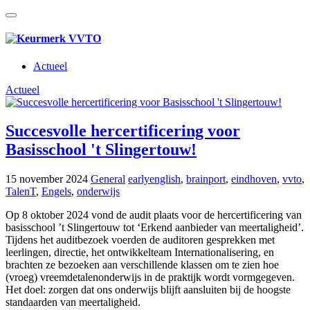
Actueel
Actueel
Succesvolle hercertificering voor
Basisschool 't Slingertouw!
15 november 2024
General
earlyenglish
,
brainport
,
eindhoven
,
vvto
,
TalenT
,
Engels
,
onderwijs
Op 8 oktober 2024 vond de audit plaats voor de hercertificering van
basisschool ’t Slingertouw tot ‘Erkend aanbieder van meertaligheid’.
Tijdens het auditbezoek voerden de auditoren gesprekken met
leerlingen, directie, het ontwikkelteam Internationalisering, en
brachten ze bezoeken aan verschillende klassen om te zien hoe
(vroeg) vreemdetalenonderwijs in de praktijk wordt vormgegeven.
Het doel: zorgen dat ons onderwijs blijft aansluiten bij de hoogste
standaarden van meertaligheid.