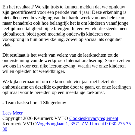
En het resultaat? We zijn trots te kunnen melden dat we opnieuw
zijn gecertificeerd voor een periode van 4 jaar! Deze erkenning is
niet alleen een bevestiging van het harde werk van ons hele team,
maar benadrukt ook hoe belangrijk het is om kinderen vanaf jonge
leeftijd meertaligheid bij te brengen. In een wereld die steeds meer
globaliseert, biedt goed meertalig onderwijs kinderen een
voorsprong in hun ontwikkeling, zowel op sociaal als cognitief
vlak.
Dit resultaat is het werk van velen: van de leerkrachten tot de
ondersteuning van de werkgroep Internationalisering. Samen zetten
we ons in voor een rijke leeromgeving, waarin we onze kinderen
willen opleiden tot wereldburger.
We kijken ernaar uit om de komende vier jaar met hetzelfde
enthousiasme en dezelfde expertise door te gaan, en onze leerlingen
optimaal voor te bereiden op een meertalige toekomst.
- Team basisschool 't Slingertouw
Lees Meer
Copyright 2026 Keurmerk VVTO
Cookies
Privacyreglement
Keurmerk VVTO
Vogelsanglaan 1, 3571 ZM Utrecht
T: 030 275 35
80