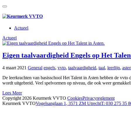
Actueel
Actueel
Eigen taalvaardigheid Engels op Het Talent
4 maart 2021
General
engels
,
vvto
,
taalvaardigheid
,
taal
,
leerlijn
,
aste
De leerkrachten van basisschool Het Talent in Asten hebben de vvto 
wordt uitgebreid. Veel spelvormen op niveau, die ook weer gemakkelijk
Lees Meer
Copyright 2026 Keurmerk VVTO
Cookies
Privacyreglement
Keurmerk VVTO
Vogelsanglaan 1, 3571 ZM Utrecht
T: 030 275 35 8